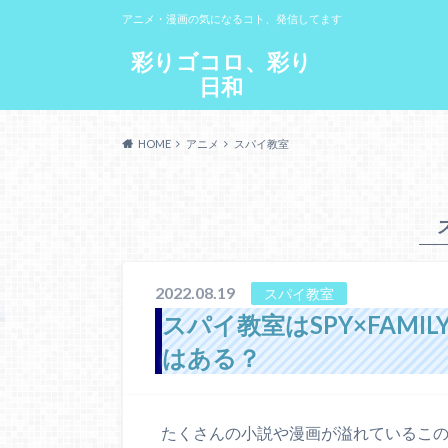
アニメ・漫画の気になるコト、発信してます
彩りゴコロ、彩り
日和
HOME
アニメ
スパイ教室
2022.08.19
スパイ教室
スパイ教室はSPY×FAM
はある？
たくさんの小説や漫画が溢れているこの