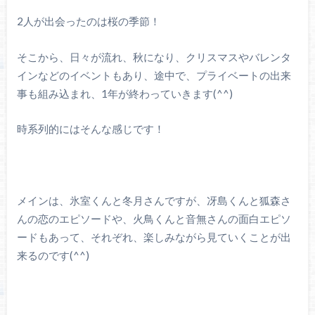
2人が出会ったのは桜の季節！
そこから、日々が流れ、秋になり、クリスマスやバレンタ
インなどのイベントもあり、途中で、プライベートの出来
事も組み込まれ、1年が終わっていきます(^^)
時系列的にはそんな感じです！
メインは、氷室くんと冬月さんですが、冴島くんと狐森さ
んの恋のエピソードや、火鳥くんと音無さんの面白エピソ
ードもあって、それぞれ、楽しみながら見ていくことが出
来るのです(^^)