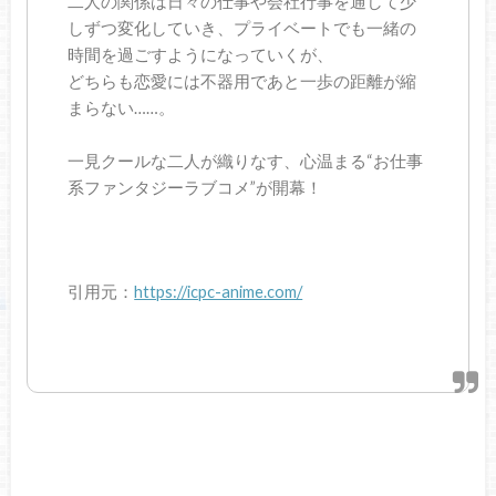
二人の関係は日々の仕事や会社行事を通して少
しずつ変化していき、プライベートでも一緒の
時間を過ごすようになっていくが、
どちらも恋愛には不器用であと一歩の距離が縮
まらない……。
一見クールな二人が織りなす、心温まる“お仕事
系ファンタジーラブコメ”が開幕！
引用元：
https://icpc-anime.com/