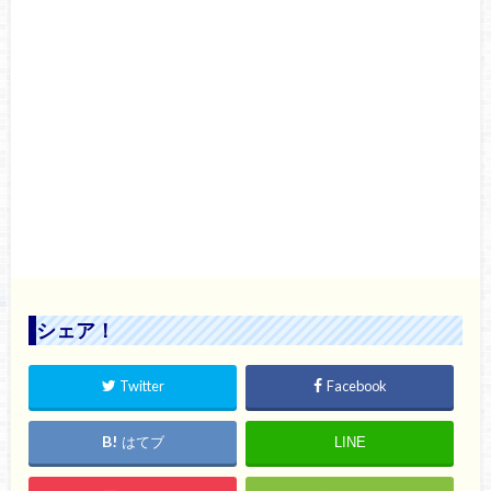
シェア！
Twitter
Facebook
はてブ
LINE