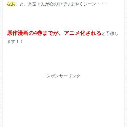
なあ
」と、氷室くんが心の中でつぶやくシーン・・・
原作漫画の4巻までが、アニメ化される
と予想し
ます！！
スポンサーリンク