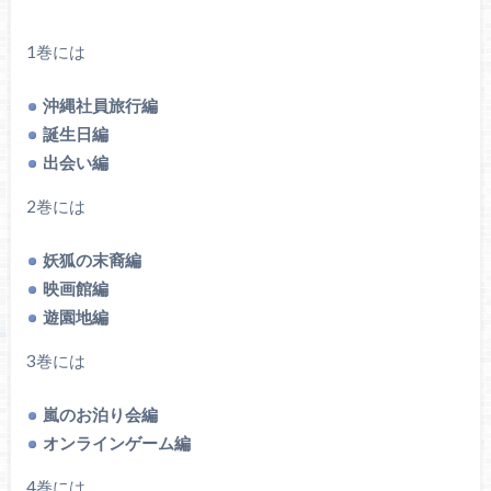
1巻には
沖縄社員旅行編
誕生日編
出会い編
2巻には
妖狐の末裔編
映画館編
遊園地編
3巻には
嵐のお泊り会編
オンラインゲーム編
4巻には