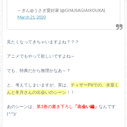
— ぎん@うさぎ愛好家 (@GINUSAGIAIKOUKA)
March 21, 2020
見たくなってきちゃいますよね？？？
アニメでもやって欲しいですよね～
でも、特典だから無理かなあ～？
と、考えてしまいますが、実は、
ティザーPVでの、氷室く
んと冬月さんの出会いのシーン
！！
あのシーンは、
第1巻の書き下ろし
「出会い編」
なんです
(^^)/