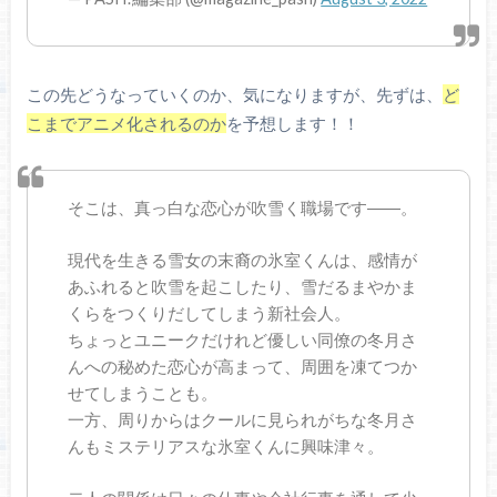
この先どうなっていくのか、気になりますが、先ずは、
ど
こまでアニメ化されるのか
を予想します！！
そこは、真っ白な恋心が吹雪く職場です――。
現代を生きる雪女の末裔の氷室くんは、感情が
あふれると吹雪を起こしたり、雪だるまやかま
くらをつくりだしてしまう新社会人。
ちょっとユニークだけれど優しい同僚の冬月さ
んへの秘めた恋心が高まって、周囲を凍てつか
せてしまうことも。
一方、周りからはクールに見られがちな冬月さ
んもミステリアスな氷室くんに興味津々。