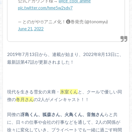
公式アカウント様→
@ice_cool_anime
pic.twitter.com/hme5w2sdv7
— とのがや☃️アニメ化！❻巻発売 (@tonomyu)
June 21, 2022
2019年7月13日から、連載が始まり、2022年8月13日に、
最新話第47話が更新されました！
現代を生きる雪女の末裔・
氷室くん
と、クールで優しい同
僚の
冬月さん
の2人がメインキャスト！！
同僚の
冴島くん、狐森さん、火鳥くん、音無さん
らと共
に、日々の仕事や会社の行事などを通して、2人の関係が
徐々に変化していき、プライベートでも一緒に過ごす時間