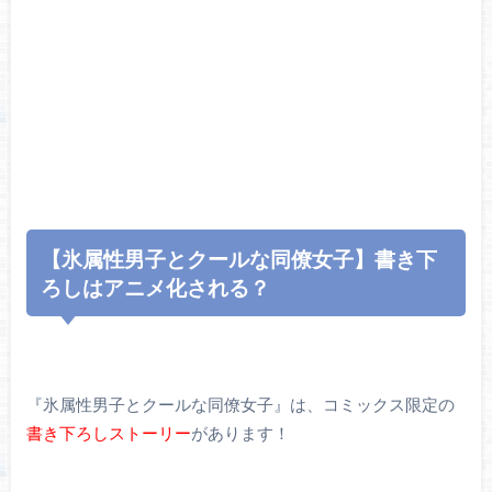
【氷属性男子とクールな同僚女子】書き下
ろしはアニメ化される？
『氷属性男子とクールな同僚女子』は、コミックス限定の
書き下ろしストーリー
があります！