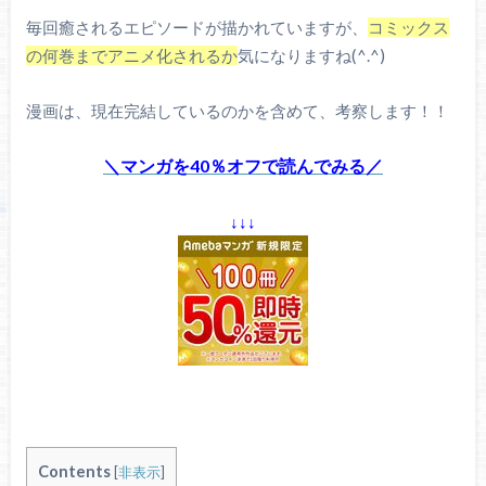
毎回癒されるエピソードが描かれていますが、
コミックス
の何巻までアニメ化されるか
気になりますね(^.^)
漫画は、現在完結しているのかを含めて、考察します！！
＼マンガを40％オフで読んでみる／
↓↓↓
Contents
[
非表示
]