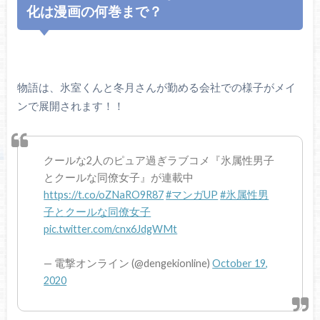
化は漫画の何巻まで？
物語は、氷室くんと冬月さんが勤める会社での様子がメイ
ンで展開されます！！
クールな2人のピュア過ぎラブコメ『氷属性男子
とクールな同僚女子』が連載中
https://t.co/oZNaRO9R87
#マンガUP
#氷属性男
子とクールな同僚女子
pic.twitter.com/cnx6JdgWMt
— 電撃オンライン (@dengekionline)
October 19,
2020