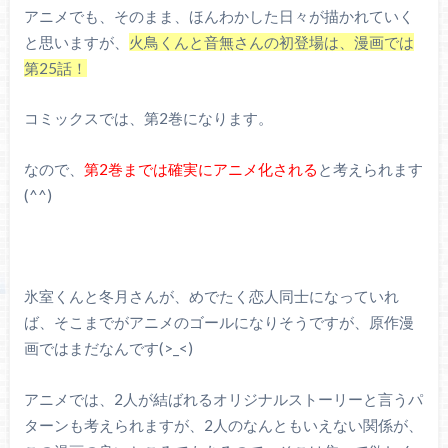
アニメでも、そのまま、ほんわかした日々が描かれていく
と思いますが、
火鳥くんと音無さんの初登場は、漫画では
第25話！
コミックスでは、第2巻になります。
なので、
第2巻までは確実にアニメ化される
と考えられます
(^^)
氷室くんと冬月さんが、めでたく恋人同士になっていれ
ば、そこまでがアニメのゴールになりそうですが、原作漫
画ではまだなんです(>_<)
アニメでは、2人が結ばれるオリジナルストーリーと言うパ
ターンも考えられますが、2人のなんともいえない関係が、