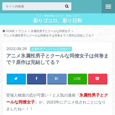
アニメ・漫画の気になるコト、発信してます
彩りゴコロ、彩り日和
HOME
アニメ
氷属性男子とクールな同僚女子
アニメ氷属性男子とクールな同僚女子は何巻まで？原作は完結してる？
2022.08.28
氷属性男子とクールな同僚女子
アニメ氷属性男子とクールな同僚女子は何巻ま
で？原作は完結してる？
LINE
氷属性男子とク
登場人物達の恋が可愛い！と人気の漫画『
ールな同僚女子
』が、2023年にアニメ化されことになり
ましたね～！！