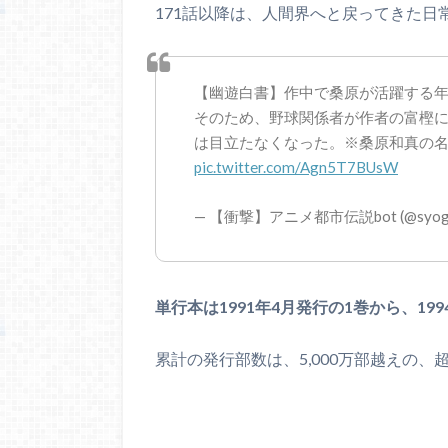
171話以降は、人間界へと戻ってきた日常
【幽遊白書】作中で桑原が活躍する
そのため、野球関係者が作者の富樫
は目立たなくなった。※桑原和真の
pic.twitter.com/Agn5T7BUsW
— 【衝撃】アニメ都市伝説bot (@syogek
単行本は1991年4月発行の1巻から、199
累計の発行部数は、5,000万部越えの、