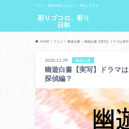
アニメ・漫画の気になるコト、発信してます
彩りゴコロ、彩り
日和
HOME
アニメ
幽遊白書
幽遊白書【実写】ドラマは原作
2020.12.29
幽遊白書
幽遊白書【実写】ドラマは
探偵編？