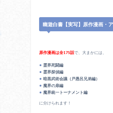
幽遊白書【実写】原作漫画・
原作漫画は全175話
で、大まかには、
霊界死闘編
霊界探偵編
暗黒武術会議（戸愚呂兄弟編）
魔界の扉編
魔界統一トーナメント編
に分けられます！