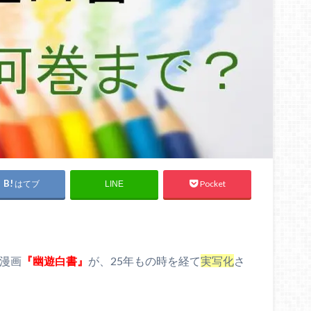
はてブ
Pocket
LINE
た漫画
『幽遊白書』
が、25年もの時を経て
実写化
さ