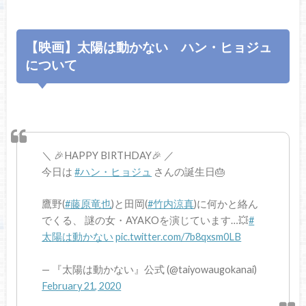
【映画】太陽は動かない ハン・ヒョジュ
について
＼ 🎉HAPPY BIRTHDAY🎉 ／
今日は
#ハン・ヒョジュ
さんの誕生日🎂
鷹野(
#藤原竜也
)と田岡(
#竹内涼真
)に何かと絡ん
でくる、 謎の女・AYAKOを演じています…💥
#
太陽は動かない
pic.twitter.com/7b8qxsm0LB
— 『太陽は動かない』公式 (@taiyowaugokanai)
February 21, 2020