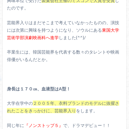
興味本位で受けた
製菓会社主催のミスコンで大賞を受賞
し
たのです。
芸能界入りはまだそこまで考えていなかったものの、演技
には次第に興味を持つようになり、ソウルにある
東国大学
芸術学部演劇映画科へ進学
しました(^^)/
卒業生には、韓国芸能界を代表する数々のタレントや映画
俳優がいるんだとか。
身長は１７０㎝、血液型はA型！
大学在学中の
２００５年、衣料ブランドのモデルに抜擢さ
れたことをきっかけに、芸能界入り
をします。
同じ年に
『ノンストップ５』
で、ドラマデビュー！！