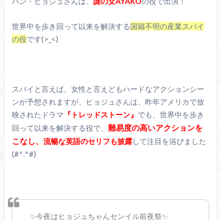
ハン・ヒョジュさんは、
謎の女AYAKO
の役で出演！
世界中を歩き回って以来を解決する
国籍不明の産業スパイ
の役
です(>_<)
スパイと言えば、女性と言えどもハードなアクションシー
ンが予想されますが、ヒョジュさんは、昨年アメリカで放
映されたドラマ
『トレッドストーン』
でも、世界中を歩き
難易度の高いアクションを
回って以来を解決する役で、
こなし、
流暢な英語のセリフも披露
して注目を浴びました
(#^.^#)
✨今夜はヒョジュちゃんセンイル前夜祭✨