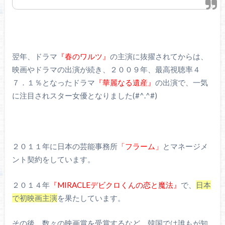
翌年、ドラマ
『春のワルツ』
の主演に抜擢されてからは、
映画やドラマの出演が続き、２００９年、最高視聴率４
７．１％となったドラマ
『華麗なる遺産』
の出演で、一気
に注目されスター女優となりました(#^.^#)
２０１１年に日本の芸能事務所
「フラーム」
とマネージメ
ント契約をしています。
２０１４年
『MIRACLEデビクロくんの恋と魔法』
で、
日本
で初映画主演
を果たしています。
その後、数々の映画賞を受賞するなど、韓国では誰もが知