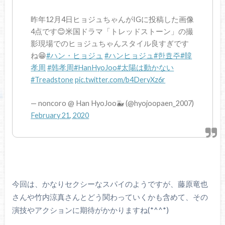
昨年12月4日ヒョジュちゃんがIGに投稿した画像
4点です😊米国ドラマ「トレッドストーン」の撮
影現場でのヒョジュちゃんスタイル良すぎです
ね😁
#ハン・ヒョジュ
#ハンヒョジュ
#한효주
#韓
孝周
#韩孝周
#HanHyoJoo
#太陽は動かない
#Treadstone
pic.twitter.com/b4DeryXz6r
— noncoro @ Han HyoJoo🐳 (@hyojoopaen_2007)
February 21, 2020
今回は、かなりセクシーなスパイのようですが、藤原竜也
さんや竹内涼真さんとどう関わっていくかも含めて、その
演技やアクションに期待がかかりますね(*^^*)