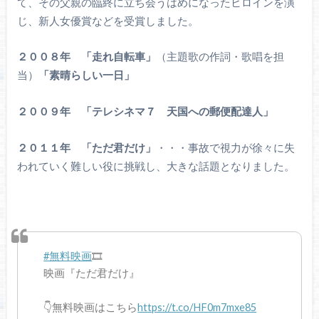
て、その父親の臨終に立ち会うはめになったヒロインを演
じ、新人女優賞などを受賞しました。
２００８年 「走れ自転車」
（主題歌の作詞・歌唱を担
当）
「素晴らしい一日」
２００９年 「テレシネマ７ 天国への郵便配達人」
２０１１年 「ただ君だけ」
・・・事故で視力が徐々に失
われていく難しい役に挑戦し、大きな話題となりました。
#無料映画
🎞
映画『ただ君だけ』
👇無料映画はこちら
https://t.co/HF0m7mxe85