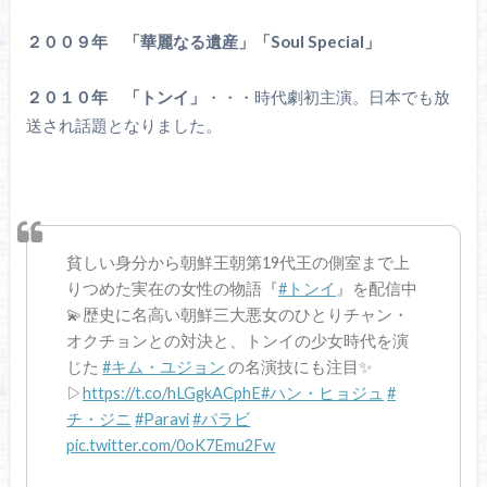
２００９年 「華麗なる遺産」「Soul Special」
２０１０年 「トンイ」
・・・時代劇初主演。日本でも放
送され話題となりました。
貧しい身分から朝鮮王朝第19代王の側室まで上
りつめた実在の女性の物語『
#トンイ
』を配信中
💫歴史に名高い朝鮮三大悪女のひとりチャン・
オクチョンとの対決と、トンイの少女時代を演
じた
#キム・ユジョン
の名演技にも注目✨
▷
https://t.co/hLGgkACphE
#ハン・ヒョジュ
#
チ・ジニ
#Paravi
#パラビ
pic.twitter.com/0oK7Emu2Fw