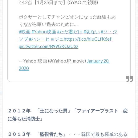
⭐️4.2点【1月25日まで】(GYAO!で視聴)
ボクサーとしてチャンピオンになった経験もあ
りながら暗い過去のために…
#映画
#Yahoo映画
#ただ君だけ
#切ない
#ソ・ジ
ソブ
#ハン・ヒョジュ
https://t.co/hIuCLfK6ef
pic.twitter.com/B99GKOaU3z
— Yahoo!映画 (@YahooJP_movie)
January 20,
2020
２０１２年 「王になった男」「ファイアーブラスト 恋
に落ちた消防士」
２０１３年 「監視者たち」
・・・韓国で最も権威のある