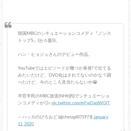
韓国MBCのシチュエーションコメディ『ノンス
トップ5』(논스톱5)。
ハン・ヒョジュさんのデビュー作品。
YouTubeではエピソードが幾つか単発?で出てる
みたいだけど、DVD化はされてないのかな？調
べたけど、今のところ見当たらないや😭
半官半民のMBC放送(NHK的)でシチュエーショ
ンコメディか🙄♪
pic.twitter.com/mFwDadWQiT
— ハッカのびろおど (@chesspl071973)
January
11, 2020