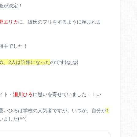
会が決定！
野エリカ
に、彼氏のフリをするように頼まれま
相手でした！
め、2人は許嫁になった
のです(@_@)
イト・
瀬川ひろ
に思いを寄せていました！！い
愛いひろは学校の人気者ですが、いつか、自分が
1
ました(^^)