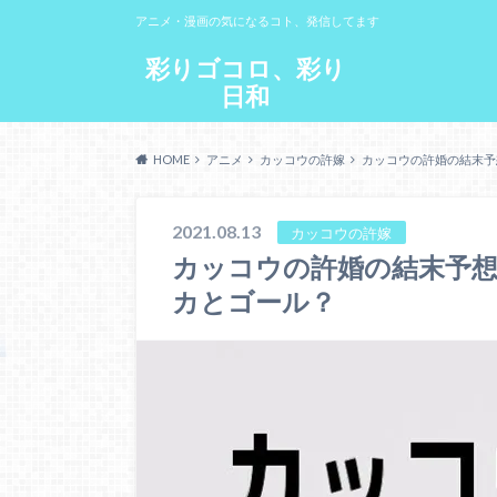
アニメ・漫画の気になるコト、発信してます
彩りゴコロ、彩り
日和
HOME
アニメ
カッコウの許嫁
カッコウの許婚の結末予
2021.08.13
カッコウの許嫁
カッコウの許婚の結末予
カとゴール？