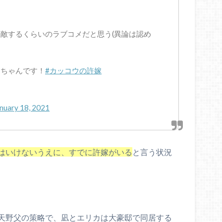
！
敵するくらいのラブコメだと思う(異論は認め
ろちゃんです！
#カッコウの許嫁
nuary 18, 2021
はいけないうえに、すでに許嫁がいる
と言う状況
天野父の策略で、凪とエリカは大豪邸で同居する