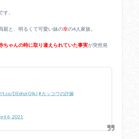
です。
両親と、明るくて可愛い妹の
幸
の4人家族。
赤ちゃんの時に取り違えられていた事実
が突然発
://t.co/DEehzrQIkJ
#カッコウの許嫁
pril 6, 2021