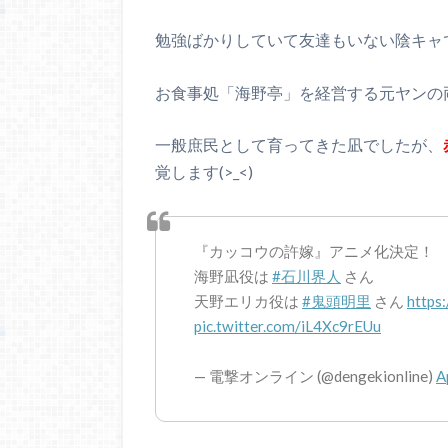
勉強ばかりしていて友達もいない陰キャ
お食事処「海野亭」を経営する元ヤンの
一般庶民として育ってきた凪でしたが、
覚します(>_<)
『カッコウの許嫁』アニメ化決定！
海野凪役は
#石川界人
さん
天野エリカ役は
#鬼頭明里
さん
https
pic.twitter.com/iL4Xc9rEUu
— 電撃オンライン (@dengekionline)
A