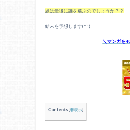
凪は最後に誰を選ぶのでしょうか？？
結末を予想します(^^)
＼マンガを4
Contents
[
非表示
]