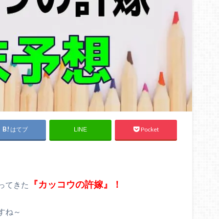
はてブ
Pocket
LINE
『カッコウの許嫁』！
ってきた
すね～