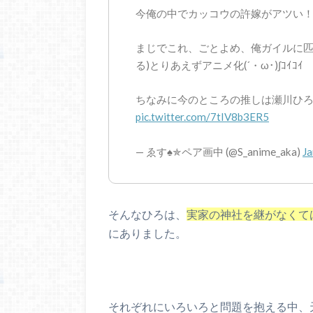
今俺の中でカッコウの許嫁がアツい
まじでこれ、ごとよめ、俺ガイルに匹
る)とりあえずアニメ化(´・ω･)∫ｺｲｺｲ
ちなみに今のところの推しは瀬川ひ
pic.twitter.com/7tIV8b3ER5
— ゑす♠✯ペア画中 (@S_anime_aka)
Ja
そんなひろは、
実家の神社を継がなくて
にありました。
それぞれにいろいろと問題を抱える中、