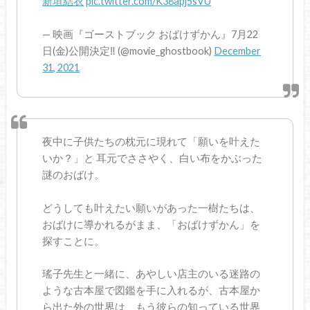
新垣結衣
pic.twitter.com/K38apj5sVU
— 映画『ゴーストブック おばけずかん』7月22
日(金)公開決定‼️ (@movie_ghostbook)
December
31, 2021
夜中に子供たちの枕元に現れて「願いを叶えた
いか？」と 耳元でささやく、白い布をかぶった
謎のおばけ。
どうしても叶えたい願いがあった一樹たちは、
おばけに導かれるがまま、「おばけずかん」を
探すことに。
瑤子先生と一緒に、あやしい店主のいる迷路の
ような古本屋で図鑑を手に入れるが、古本屋か
ら出た外の世界は、もう彼らの知っている世界