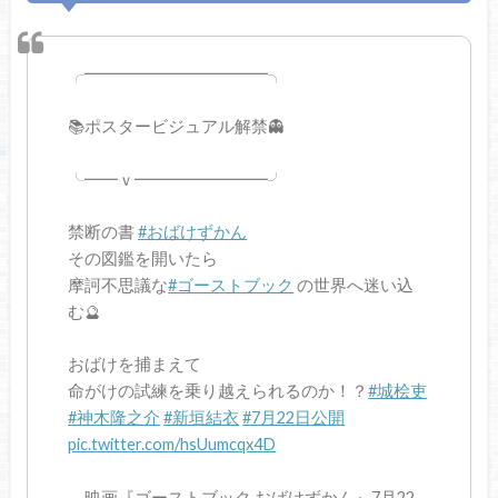
╭━━━━━━━━━━━╮
📚ポスタービジュアル解禁👻
╰━━ｖ━━━━━━━━╯
禁断の書
#おばけずかん
その図鑑を開いたら
摩訶不思議な
#ゴーストブック
の世界へ迷い込
む🔮
おばけを捕まえて
命がけの試練を乗り越えられるのか！？
#城桧吏
#神木隆之介
#新垣結衣
#7月22日公開
pic.twitter.com/hsUumcqx4D
— 映画『ゴーストブック おばけずかん』7月22