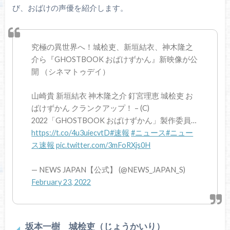
び、おばけの声優を紹介します。
究極の異世界へ！城桧吏、新垣結衣、神木隆之
介ら『GHOSTBOOK おばけずかん』新映像が公
開 （シネマトゥデイ）
山崎貴 新垣結衣 神木隆之介 釘宮理恵 城桧吏 お
ばけずかん クランクアップ！ – (C)
2022「GHOSTBOOK おばけずかん」製作委員…
https://t.co/4u3uiecvtD
#速報
#ニュース
#ニュー
ス速報
pic.twitter.com/3mFoRXjs0H
— NEWS JAPAN【公式】 (@NEWS_JAPAN_S)
February 23, 2022
坂本一樹 城桧吏（じょうかいり）