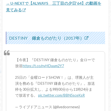
【ALWAYS 三丁目の夕日’64】の動画を
→ U-NEXTで
見てみる
DESTINY 鎌倉ものがたり（2017年）
【今夜】『DESTINY 鎌倉ものがたり』金ローで
放送
https://t.co/nyHDuum2Y7
25日の「金曜ロードSHOW！」は、堺雅人が主
演を務める『DESTINY 鎌倉ものがたり』。放送
枠を30分拡大し、よる9時00分から11時24分ま
で放送する。
pic.twitter.com/BBN5sceKsR
— ライブドアニュース (@livedoornews)