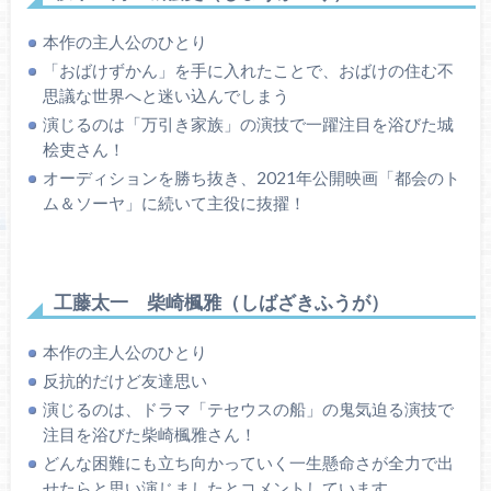
本作の主人公のひとり
「おばけずかん」を手に入れたことで、おばけの住む不
思議な世界へと迷い込んでしまう
演じるのは「万引き家族」の演技で一躍注目を浴びた城
桧吏さん！
オーディションを勝ち抜き、2021年公開映画「都会のト
ム＆ソーヤ」に続いて主役に抜擢！
工藤太一 柴崎楓雅（しばざきふうが）
本作の主人公のひとり
反抗的だけど友達思い
演じるのは、ドラマ「テセウスの船」の鬼気迫る演技で
注目を浴びた柴崎楓雅さん！
どんな困難にも立ち向かっていく一生懸命さが全力で出
せたらと思い演じましたとコメントしています