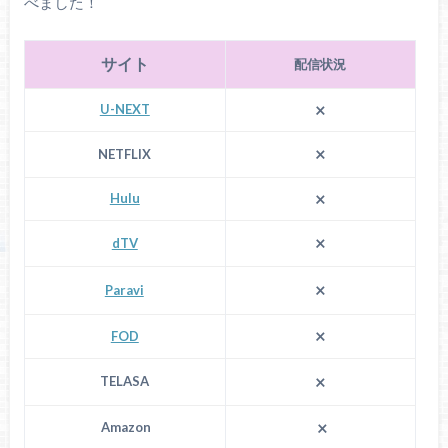
べました！
サイト
配信状況
×
U-NEXT
×
NETFLIX
×
Hulu
×
dTV
×
Paravi
×
FOD
×
TELASA
×
Amazon