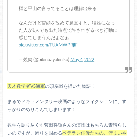
櫂と平山の言ってることは理解出来る
なんだけど冒頭を改めて見直すと、犠牲になっ
た人が1人でも出た時点で許されざるべき行動に
感じてしまうんだよなぁ
pic.twitter.com/FUAMWPRjlF
— 焼肉 (@bibinbayakiniku)
May 4, 2022
天才数学者VS海軍
の頭脳戦を描いた物語！
まるでドキュメンタリー映画のようなフィクションに、す
っかりのめりこんでしまいます！
数学を語り尽くす菅田将暉さんの演技はもちろん素晴らし
いのですが、周りを固める
ベテラン俳優たちの、佇まいや