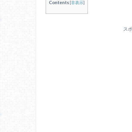
Contents
[
非表示
]
ス