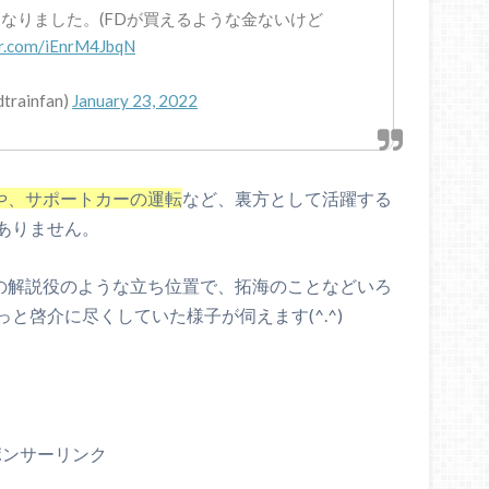
なりました。(FDが買えるような金ないけど
er.com/iEnrM4JbqN
rainfan)
January 23, 2022
や、サポートカーの運転
など、裏方として活躍する
ありません。
、物語の解説役のような立ち位置で、拓海のことなどいろ
と啓介に尽くしていた様子が伺えます(^.^)
ポンサーリンク