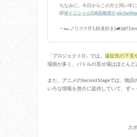
ちなみに、今日からこの方と同い年に
🤣)
#イニシャルD
#高橋啓介
pic.twitt
— 🏎ノリスケ(F1,鉄道好き)🚅 (@f1andt
「プロジェクトD」では、
遠征先の下見
場面が多く、バトルの見せ場はほとんど
また、アニメのSecond Stageでは
いろな情報を啓介に提供していて、ず～っ
ス