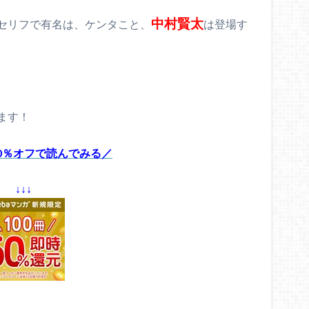
中村賢太
セリフで有名は、ケンタこと、
は登場す
ます！
0％オフで読んでみる／
↓↓↓