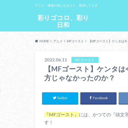
アニメ・漫画の気になるコト、発信してます
彩りゴコロ、彩り
日和
HOME
アニメ
MFゴースト
【MFゴースト】ケンタは
2022.06.11
MFゴースト
【MFゴースト】ケンタは
方じゃなかったのか？
Twitter
Facebook
『MFゴースト』
には、かつての『頭文
す！