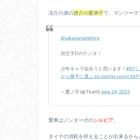
涼介の弟の
啓介の愛弟子
で、マンツーマ
@sakasamatentyo
頭文字Dのケンタ！
少年キャラ似合うと思います！
#RT
から勝手に選ぶ
pic.twitter.com/c16
— 鷹ノ字 (@Tkaiti)
June 24, 2015
愛車はノンターボの
シルビア
。
タイヤの消耗を抑えることが出来るから