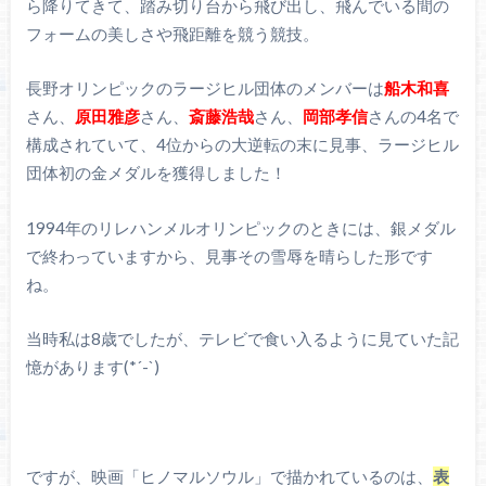
ら降りてきて、踏み切り台から飛び出し、飛んでいる間の
フォームの美しさや飛距離を競う競技。
長野オリンピックのラージヒル団体のメンバーは
船木和喜
さん、
原田雅彦
さん、
斎藤浩哉
さん、
岡部孝信
さんの4名で
構成されていて、4位からの大逆転の末に見事、ラージヒル
団体初の金メダルを獲得しました！
1994年のリレハンメルオリンピックのときには、銀メダル
で終わっていますから、見事その雪辱を晴らした形です
ね。
当時私は8歳でしたが、テレビで食い入るように見ていた記
憶があります(*´-`)
ですが、映画「ヒノマルソウル」で描かれているのは、
表