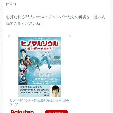
(°▽°)
心打たれる25人のテストジャンパーたちの勇姿を、是非劇
場でご覧くださいね！
ヒノマルソウル～舞台裏の英雄たち～ [ 涌井
学 ]