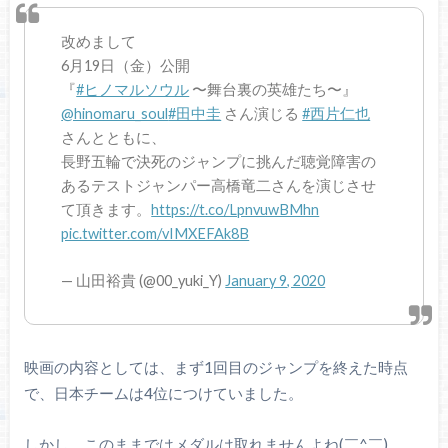
改めまして
6月19日（金）公開
『
#ヒノマルソウル
〜舞台裏の英雄たち〜』
@hinomaru_soul
#田中圭
さん演じる
#西片仁也
さんとともに、
長野五輪で決死のジャンプに挑んだ聴覚障害の
あるテストジャンパー高橋竜二さんを演じさせ
て頂きます。
https://t.co/LpnvuwBMhn
pic.twitter.com/vIMXEFAk8B
— 山田裕貴 (@00_yuki_Y)
January 9, 2020
映画の内容としては、まず1回目のジャンプを終えた時点
で、日本チームは4位につけていました。
しかし、このままではメダルは取れませんよね(￣^￣)