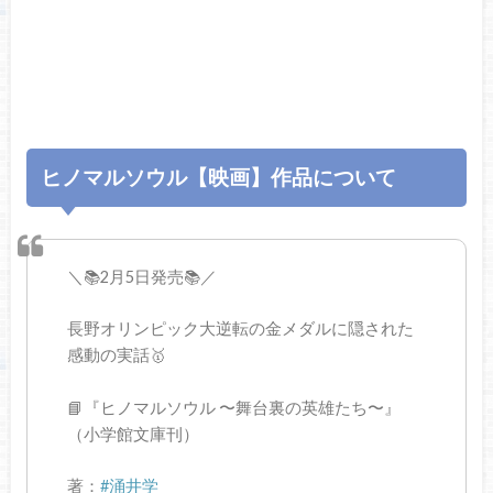
ヒノマルソウル【映画】作品について
＼📚2月5日発売📚／
長野オリンピック大逆転の金メダルに隠された
感動の実話🥇
📘『ヒノマルソウル 〜舞台裏の英雄たち〜』
（小学館文庫刊）
著：
#涌井学