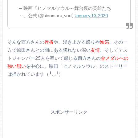
— 映画『ヒノマルソウル～舞台裏の英雄たち
～』公式 (@hinomaru_soul)
January 13, 2020
そんな西方さんの
挫折
や、湧き上がる怒りや
嫉妬
、その一
方で原田さんとの間にある切れない深い
友情
、そしてテス
トジャンパー25人を率いて感じる西方さんの
金メダルへの
強い思い
を中心に、映画「ヒノマルソウル」のストーリー
は描かれています（╹◡╹）
スポンサーリンク