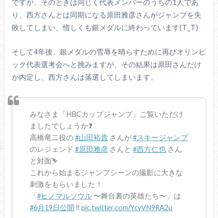
ですが、そのときは同じく代表メンバーのうちの1人であ
り、西方さんとは同期になる原田雅彦さんがジャンプを失
敗してしまい、惜しくも銀メダルに終わっています(T_T)
そして4年後、銀メダルの雪辱を晴らすために再びオリンピ
ック代表選考会へと挑みますが、その結果は原田さんだけ
が内定し、西方さんは落選してしまいます。
みなさま「HBCカップジャンプ」ご覧いただけ
ましたでしょうか❓
高橋竜二役の
#山田裕貴
さんが
#スキージャンプ
のレジェンド
#原田雅彦
さんと
#西方仁也
さん
と対面⛷
これから始まるジャンプシーンの撮影に大きな
刺激をもらいました！
「
#ヒノマルソウル
〜舞台裏の英雄たち〜」は
#6月19日公開
‼️
pic.twitter.com/YcyVN9RA2u