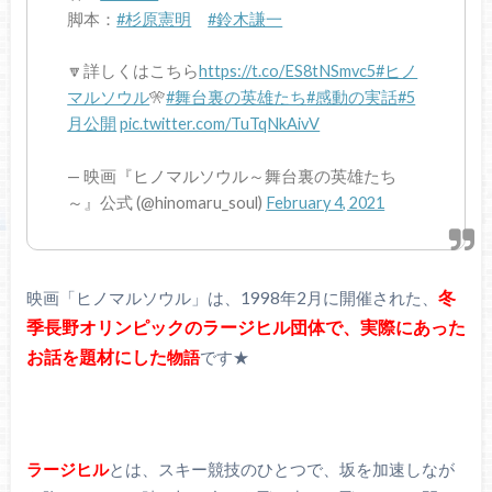
脚本：
#杉原憲明
#鈴木謙一
🔽詳しくはこちら
https://t.co/ES8tNSmvc5
#ヒノ
マルソウル
🎌
#舞台裏の英雄たち
#感動の実話
#5
月公開
pic.twitter.com/TuTqNkAivV
— 映画『ヒノマルソウル～舞台裏の英雄たち
～』公式 (@hinomaru_soul)
February 4, 2021
冬
映画「ヒノマルソウル」は、1998年2月に開催された、
季長野オリンピックのラージヒル団体で、実際にあった
お話を題材にした
物語
です★
ラージヒル
とは、スキー競技のひとつで、坂を加速しなが