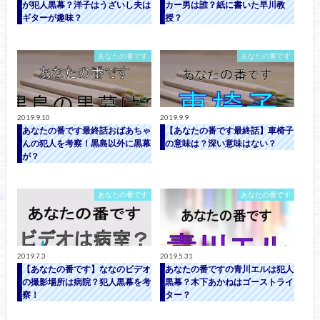
が犯人黒幕？洋子はうざいし夫は
カー男は誰？紙に書いた早川教
ギターが趣味？
授？
あなたの番です
あなたの番です
2019.9.10
2019.9.9
あなたの番です最終話おばあちゃ
【あなたの番です最終話】車椅子
んの犯人を考察！黒島以外に黒幕
の意味は？深い意味はない？
が？
あなたの番です
あなたの番です
2019.7.3
2019.5.31
【あなたの番です】ななのビデオ
あなたの番ですの青川エルは犯人
の撮影場所は病院？犯人黒幕を考
黒幕？木下あかねはゴーストライ
察！
ター？