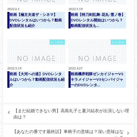
2022.6.1
2022.5.19
映画【極主夫道ザ・シネマ】
映画【特刀剣乱舞-花丸-雪ノ巻】
DVDレンタルはいつから？動画
DVDレンタル開始はいつから？
配信状況も紹介
動画配信状況も…
レンタル
レンタル
2022.5.19
2022.4.27
映画【大河への道】DVDレンタ
映画機界戦隊ゼンカイジャーVS
ルはいつから？動画配信状況も紹
キラメイジャーVSセンパイジャ
介
ーのDVDレンタ…
【まだ結婚できない男】高島礼子と夏川結衣が出演しない理
由は？
【あなたの番です最終話】車椅子の意味は？深い意味はな