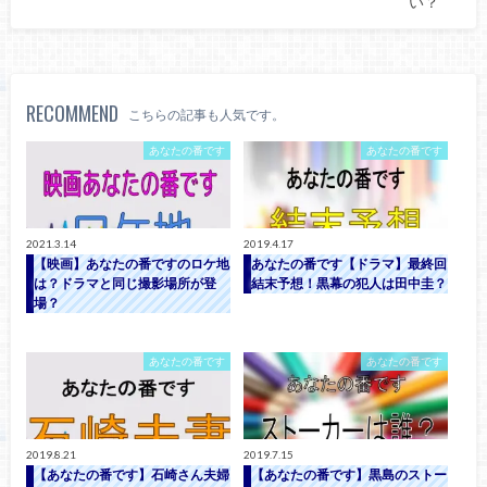
い？
RECOMMEND
こちらの記事も人気です。
あなたの番です
あなたの番です
2021.3.14
2019.4.17
【映画】あなたの番ですのロケ地
あなたの番です【ドラマ】最終回
は？ドラマと同じ撮影場所が登
結末予想！黒幕の犯人は田中圭？
場？
あなたの番です
あなたの番です
2019.8.21
2019.7.15
【あなたの番です】石崎さん夫婦
【あなたの番です】黒島のストー