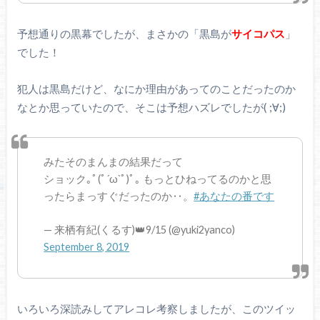
予想通りの黒幕でしたが、まさかの「黒島が
サイコパス
」
でした！
犯人は黒島だけど、なにか理由があってのことだったのか
なとか思っていたので、そこは予想ハズレでしたが( ;∀;)
みたそのまんまの結果だって
ショック｡ﾟ(ﾟ´ω`ﾟ)ﾟ｡ もっとひねってるのかと思
ったらまっすぐだったのか‥。
#あなたの番です
— 来栖有紀(くるす)👑9/15 (@yuki2yanco)
September 8, 2019
いろいろ深読みしてアレコレ考察しましたが、このツイッ