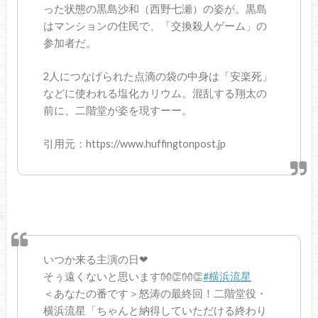
った状態の黒島沙和（西野七瀬）の姿が。黒島
はマンションの住民で、「交換殺人ゲーム」の
参加者だ。
2人につなげられた点滴の袋の中身は「安楽死」
などに使われる塩化カリウム。混乱する翔太の
前に、二階堂が姿を現すーー。
引用元：https://www.huffingtonpost.jp
いつか来る主演の日❤
そぅ遠くないと思います👐👏👐👏
#横浜流星
＜あなたの番です＞怒涛の最終回！二階堂役・
横浜流星「ちゃんと納得していただける終わり