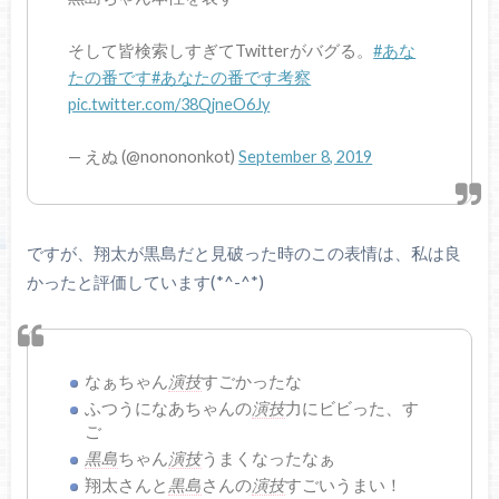
そして皆検索しすぎてTwitterがバグる。
#あな
たの番です
#あなたの番です考察
pic.twitter.com/38QjneO6Jy
— えぬ (@nonononkot)
September 8, 2019
ですが、翔太が黒島だと見破った時のこの表情は、私は良
かったと評価しています(*^-^*)
なぁちゃん
演技
すごかったな
ふつうになあちゃんの
演技
力にビビった、す
ご
黒島
ちゃん
演技
うまくなったなぁ
翔太さんと
黒島
さんの
演技
すごいうまい！