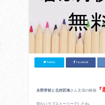
Twitter
Facebook
『
永野芽郁と北村匠海
さん主演の映画
切ないラブストーリーでしたね。