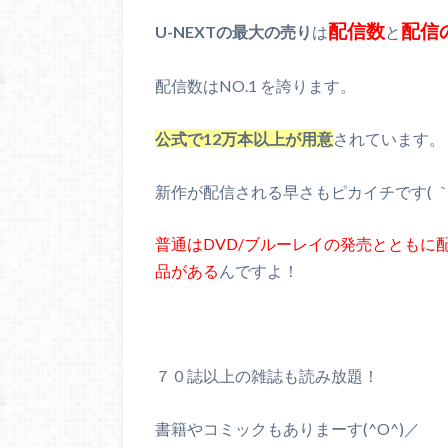
配信数
配信
U-NEXTの最大の売り
は
と
配信数はNO.1 を誇ります。
公式で12万本以上が用意
されています。
新作が配信される早さもピカイチです( ｀
普通はDVD/ブルーレイの発売とともに
品がある
んですよ！
７０誌以上の雑誌も読み放題
！
書籍やコミックもありまーす(^O^)／