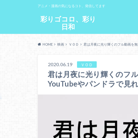
アニメ・漫画の気になるコト、発信してます
彩りゴコロ、彩り
日和
HOME
映画
ＶＯＤ
君は月夜に光り輝くのフル動画を無料
2020.06.19
ＶＯＤ
君は月夜に光り輝くのフル
YouTubeやパンドラで見