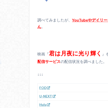
調べてみましたが、
YouTubeやデイ
ん
。
君は月夜に光り輝く
映画『
』
配信サービス
の配信状況を調べました。
↓↓↓
FOD
U-NEXT
Hulu