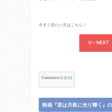
今すぐ見たい方はこちら！
U－NEX
Contents
[
非表示
]
映画『君は月夜に光り輝く』