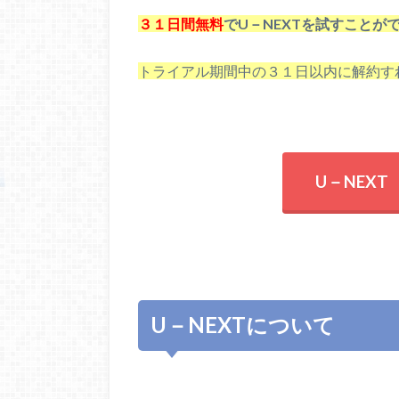
３１日間無料
でU－NEXTを試すことが
トライアル期間中の３１日以内に解約す
U－NEX
U－NEXTについて