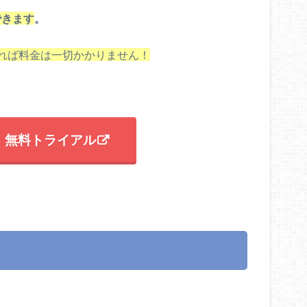
できます
。
れば料金は一切かかりません！
T 無料トライアル