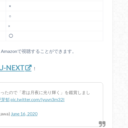
×
○
×
◯
Amazonで視聴することができます。
U-NEXT
！
かったので「君は月夜に光り輝く」を鑑賞しまし
野芽郁
pic.twitter.com/Iyuvn3m32I
awa)
June 16, 2020