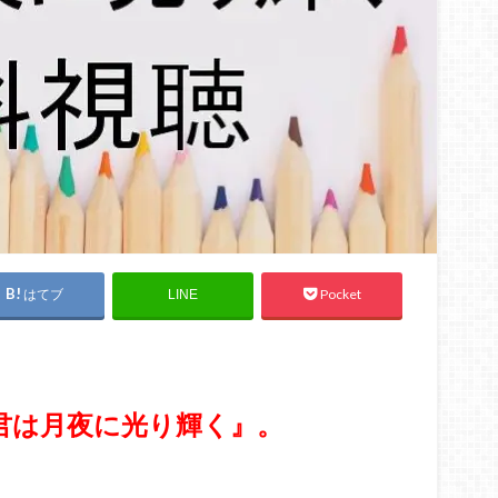
はてブ
Pocket
LINE
君は月夜に光り輝く』。