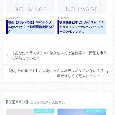
2022.5.19
2022.4.27
映画【大河への道】DVDレンタ
映画機界戦隊ゼンカイジャーVS
ルはいつから？動画配信状況も紹
キラメイジャーVSセンパイジャ
介
ーのDVDレンタ…
【あなたの番です】AＩ菜奈ちゃんは盗聴器？二階堂も事件
に関与している？
【あなたの番です】おばあちゃんは本当はボケていない？江
藤が怪しくて翔太にヒント！
RECOMMEND
こちらの記事も人気です。
あなたの番です
あなたの番です