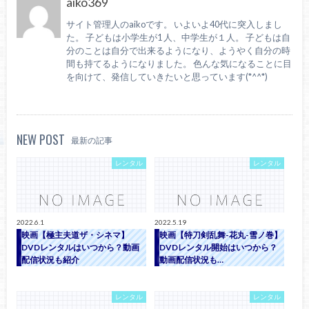
aiko369
サイト管理人のaikoです。 いよいよ40代に突入しまし
た。 子どもは小学生が1 人、中学生が１人。 子どもは自
分のことは自分で出来るようになり、ようやく自分の時
間も持てるようになりました。 色んな気になることに目
を向けて、発信していきたいと思っています(*^^*)
NEW POST
最新の記事
レンタル
レンタル
2022.6.1
2022.5.19
映画【極主夫道ザ・シネマ】
映画【特刀剣乱舞-花丸-雪ノ巻】
DVDレンタルはいつから？動画
DVDレンタル開始はいつから？
配信状況も紹介
動画配信状況も…
レンタル
レンタル