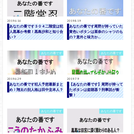
2019.6.16
2019.8.19
あなたの番です３０４二階堂は犯
あなたの番です尾野が持っていた
人黒幕か考察！黒島沙和と知り合
黄色いボタンは菜奈のシャツのも
い？
の？意外と味方か…
あなたの番です
あなたの番です
2019.6.29
2019.7.9
あなたの番です犯人予想最新まと
【あなたの番です】尾野が持って
め！翔太の別人格は田中圭本人？
たボタンは盗聴器？刑事説が衝
撃！
あなたの番です
あなたの番です