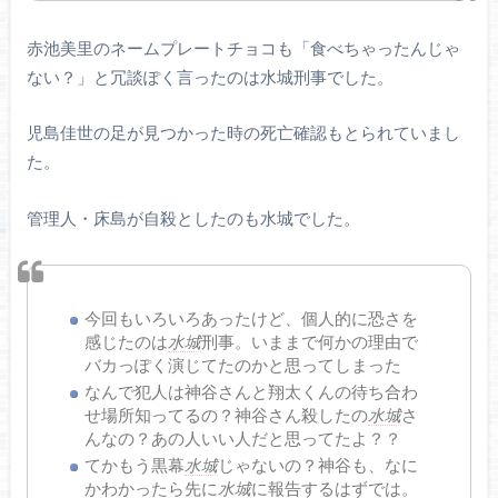
赤池美里のネームプレートチョコも「食べちゃったんじゃ
ない？」と冗談ぽく言ったのは水城刑事でした。
児島佳世の足が見つかった時の死亡確認もとられていまし
た。
管理人・床島が自殺としたのも水城でした。
今回もいろいろあったけど、個人的に恐さを
感じたのは
水城
刑事。いままで何かの理由で
バカっぽく演じてたのかと思ってしまった
なんで犯人は神谷さんと翔太くんの待ち合わ
せ場所知ってるの？神谷さん殺したの
水城
さ
んなの？あの人いい人だと思ってたよ？？
てかもう黒幕
水城
じゃないの？神谷も、なに
かわかったら先に
水城
に報告するはずでは。