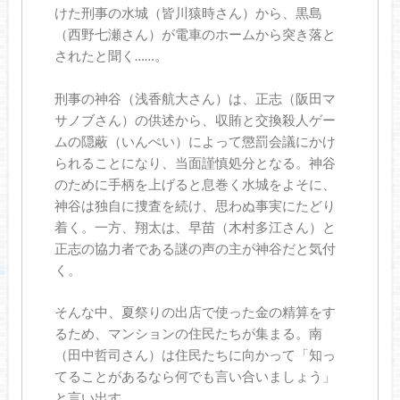
けた刑事の水城（皆川猿時さん）から、黒島
（西野七瀬さん）が電車のホームから突き落と
されたと聞く……。
刑事の神谷（浅香航大さん）は、正志（阪田マ
サノブさん）の供述から、収賄と交換殺人ゲー
ムの隠蔽（いんぺい）によって懲罰会議にかけ
られることになり、当面謹慎処分となる。神谷
のために手柄を上げると息巻く水城をよそに、
神谷は独自に捜査を続け、思わぬ事実にたどり
着く。一方、翔太は、早苗（木村多江さん）と
正志の協力者である謎の声の主が神谷だと気付
く。
そんな中、夏祭りの出店で使った金の精算をす
るため、マンションの住民たちが集まる。南
（田中哲司さん）は住民たちに向かって「知っ
てることがあるなら何でも言い合いましょう」
と言い出す…