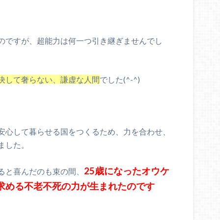
！
のですが、超能力は何一つ引き継ぎませんでし
決して奢らない、謙虚な人間
でした(^-^)
安心して暮らせる国をつくるため、力を合わせ、
ました。
25歳になったオウケ
ると喜んだのも束の間、
求める不老不死の力が生まれたのです