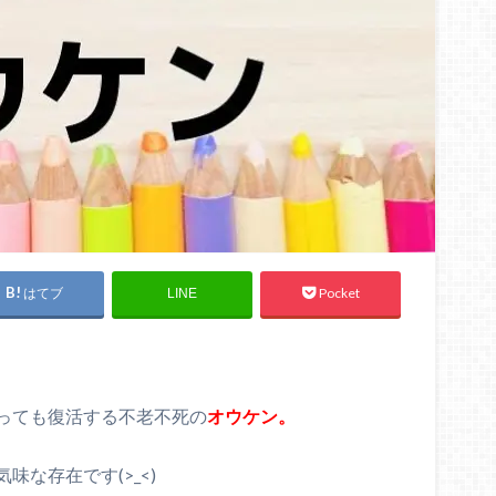
はてブ
Pocket
LINE
っても復活する不老不死の
オウケン。
な存在です(>_<)