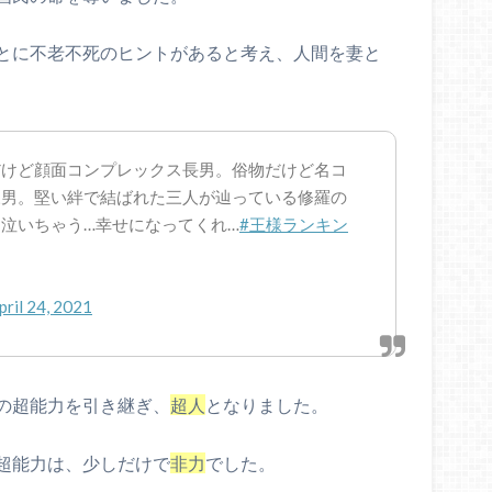
とに不老不死のヒントがあると考え、人間を妻と
だけど顔面コンプレックス長男。俗物だけど名コ
三男。堅い絆で結ばれた三人が辿っている修羅の
泣いちゃう…幸せになってくれ…
#王様ランキン
pril 24, 2021
の超能力を引き継ぎ、
超人
となりました。
超能力は、少しだけで
非力
でした。