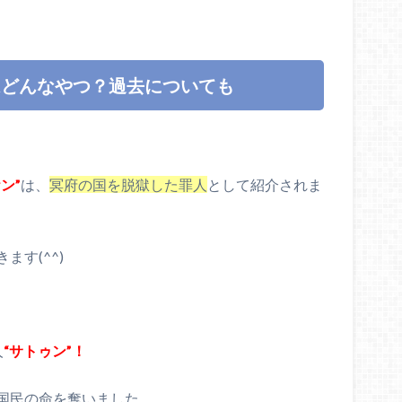
はどんなやつ？過去についても
ン”
は、
冥府の国を脱獄した罪人
として紹介されま
す(^^)
人
“サトゥン”！
国民の命を奪いました。