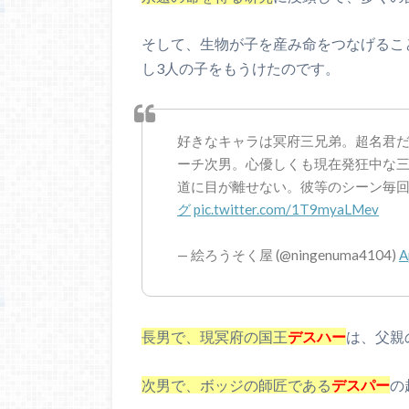
そして、生物が子を産み命をつなげるこ
し3人の子をもうけたのです。
好きなキャラは冥府三兄弟。超名君
ーチ次男。心優しくも現在発狂中な
道に目が離せない。彼等のシーン毎回
グ
pic.twitter.com/1T9myaLMev
— 絵ろうそく屋 (@ningenuma4104)
A
長男で、現冥府の国王
デスハー
は、父親
次男で、ボッジの師匠である
デスパー
の