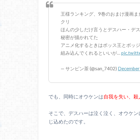
王様ランキング、9巻のおまけ漫画ま
クリ
ほんの少しだけ言うとデスハー・デ
秘密が描かれてた
アニメ化するときはボッス王とボッ
組み込んでくれるといいが…
pic.twit
— サンピン茶 (@san_7402)
December 
でも、同時にオウケンは
自我を失い、殺
そこで、デスハーは泣く泣く、オウケン
じ込めたのです。