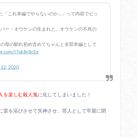
た「これ本編でやらないのか…」って内容でビッ
スパー・オウケンの生まれと、オウケンの不死の
ジの母の馴れ初め含めてちゃんと全部本編として
ter.com/I7ukBr8cEe
12, 2020
人を楽しむ殺人鬼
に化してしまいました！
に雷を浴びさせて失神させ、罪人として牢屋に閉