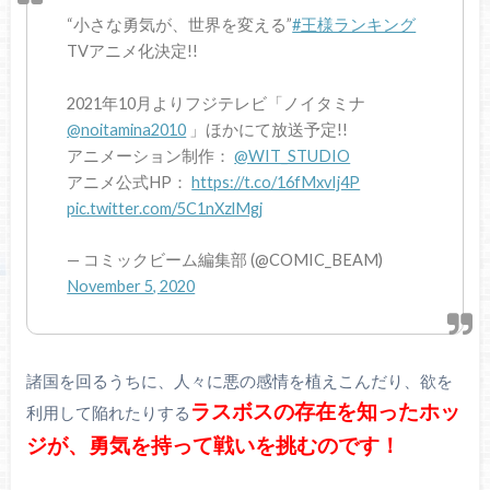
“小さな勇気が、世界を変える”
#王様ランキング
TVアニメ化決定!!
2021年10月よりフジテレビ「ノイタミナ
@noitamina2010
」ほかにて放送予定!!
アニメーション制作：
@WIT_STUDIO
アニメ公式HP：
https://t.co/16fMxvIj4P
pic.twitter.com/5C1nXzlMgj
— コミックビーム編集部 (@COMIC_BEAM)
November 5, 2020
諸国を回るうちに、人々に悪の感情を植えこんだり、欲を
ラスボスの存在を知ったホッ
利用して陥れたりする
ジが、勇気を持って戦いを挑むのです！