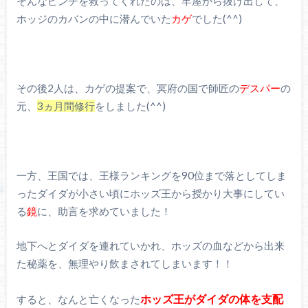
そんなピンチを救ってくれたのは、牢屋から抜け出して、
ホッジのカバンの中に潜んでいた
カゲ
でした(^^)
その後2人は、カゲの提案で、冥府の国で師匠の
デスパー
の
元、
3ヵ月間修行
をしました(^^)
一方、王国では、王様ランキングを90位まで落としてしま
ったダイダが小さい頃にホッズ王から授かり大事にしてい
る
鏡
に、助言を求めていました！
地下へとダイダを連れていかれ、ホッズの血などから出来
た秘薬を、無理やり飲まされてしまいます！！
ホッズ王がダイダの体を支配
すると、なんと亡くなった