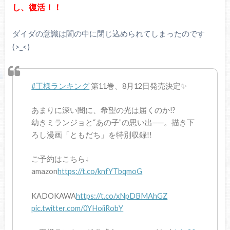
し、復活！！
ダイダの意識は闇の中に閉じ込められてしまったのです
(>_<)
#王様ランキング
第11巻、8月12日発売決定✨
あまりに深い闇に、希望の光は届くのか!?
幼きミランジョと“あの子”の思い出──。描き下
ろし漫画「ともだち」を特別収録!!
ご予約はこちら↓
amazon
https://t.co/knfYTbqmoG
KADOKAWA
https://t.co/xNpDBMAhGZ
pic.twitter.com/0YHoiiRobY