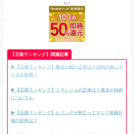
↓↓↓
【王様ランキング】関連記事
▶【王様ランキング】魔法の鏡の正体は？目的の為にダ
イダを利用？
▶【王様ランキング】ミランジョの正体は？過去や目的
についても
▶【王様ランキング】ヒリングが死亡ってマジ？暗殺計
画の目的は？