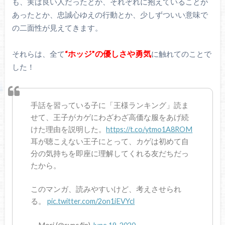
も、実は良い人だったとか、それぞれに抱えていることが
あったとか、忠誠心ゆえの行動とか、少しずついい意味で
の二面性が見えてきます。
“ホッジ”の優しさや勇気
それらは、全て
に触れてのことで
した！
手話を習っている子に「王様ランキング」読ま
せて、王子がカゲにわざわざ高価な服をあげ続
けた理由を説明した。
https://t.co/ytmo1A8ROM
耳が聴こえない王子にとって、カゲは初めて自
分の気持ちを即座に理解してくれる友だちだっ
たから。
このマンガ、読みやすいけど、考えさせられ
る。
pic.twitter.com/2on1iEVYcl