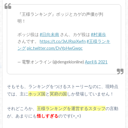
『王様ランキング』ボッジとカゲの声優が判
明！
ボッジ役は
#日向未南
さん、カゲ役は
#村瀬歩
さんです。
https://t.co/3vURspXwfn
#王様ランキ
ング
pic.twitter.com/DyYpHwGwqc
— 電撃オンライン (@dengekionline)
April 8, 2021
そもそも、ランキングをつけるストーリーなのに、現時点
では、主に
ホッズ国
と
冥府の国
しか登場していません！
それどころか、
王様ランキングを運営するスタッフ
の言動
が、あまりにも
怪しすぎる
のです(>_<)