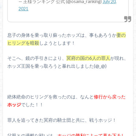
— 王様ランキング 公式 (@osama_ranking)
July 20,
2021
息子の身体を乗っ取り蘇ったホッズは、事もあろうか
妻の
ヒリングを暗殺
しようとします！
そこへ、鏡の手引きにより、
冥府の国の6人の罪人
が現れ、
ホッズ王国を乗っ取ろうと暴れ出しました(@_@)
絶体絶命のヒリングを救ったのは、なんと
修行から戻った
ホッジ
でした！！
罪人を追ってきた冥府の騎士団と共に、戦うホッジ！
父親との過酷な戦いは、
ホッジの勝利によって幕を下ろし