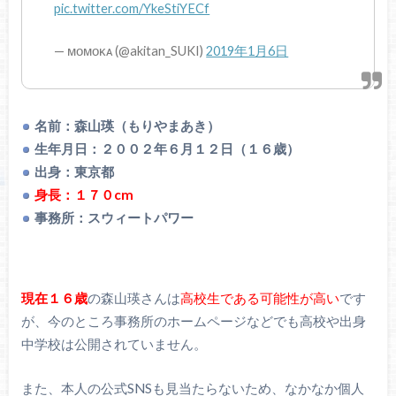
pic.twitter.com/YkeStiYECf
— ᴍᴏᴍᴏᴋᴀ (@akitan_SUKI)
2019年1月6日
名前：森山瑛（もりやまあき）
生年月日：２００２年６月１２日（１６歳）
出身：東京都
身長：１７０cm
事務所：スウィートパワー
現在１６歳
の森山瑛さんは
高校生である可能性が高い
です
が、今のところ事務所のホームページなどでも高校や出身
中学校は公開されていません。
また、本人の公式SNSも見当たらないため、なかなか個人