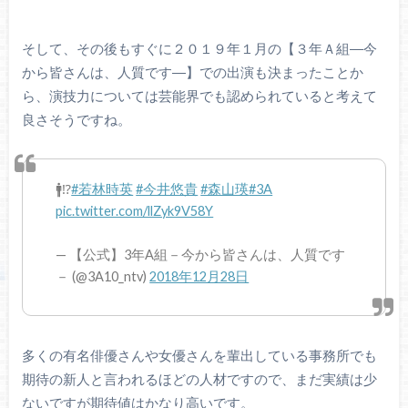
そして、その後もすぐに２０１９年１月の【３年Ａ組―今
から皆さんは、人質です―】での出演も決まったことか
ら、演技力については芸能界でも認められていると考えて
良さそうですね。
🚹⁉️
#若林時英
#今井悠貴
#森山瑛
#3A
pic.twitter.com/llZyk9V58Y
— 【公式】3年A組－今から皆さんは、人質です
－ (@3A10_ntv)
2018年12月28日
多くの有名俳優さんや女優さんを輩出している事務所でも
期待の新人と言われるほどの人材ですので、まだ実績は少
ないですが期待値はかなり高いです。