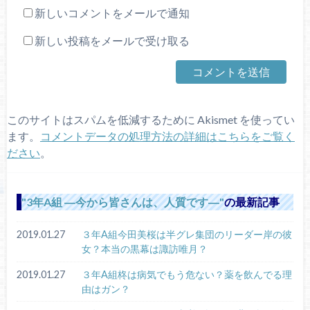
新しいコメントをメールで通知
新しい投稿をメールで受け取る
このサイトはスパムを低減するために Akismet を使ってい
ます。
コメントデータの処理方法の詳細はこちらをご覧く
ださい
。
3年A組 ―今から皆さんは、人質です―
の最新記事
2019.01.27
３年A組今田美桜は半グレ集団のリーダー岸の彼
女？本当の黒幕は諏訪唯月？
2019.01.27
３年A組柊は病気でもう危ない？薬を飲んでる理
由はガン？