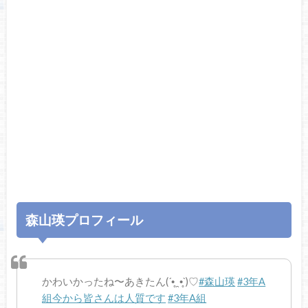
森山瑛プロフィール
かわいかったね〜あきたん(´•̥ ̯ •̥`)♡
#森山瑛
#3年A
組今から皆さんは人質です
#3年A組