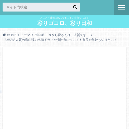
アニメ・漫画の気になるコト、発信してます
彩りゴコロ、彩り日和
HOME
ドラマ
3年A組 ―今から皆さんは、人質です―
３年A組人質の森山瑛の出演ドラマや演技力について！身長や年齢も知りたい！