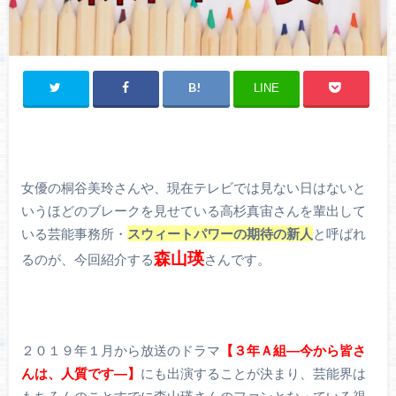
LINE
女優の桐谷美玲さんや、現在テレビでは見ない日はないと
いうほどのブレークを見せている高杉真宙さんを輩出して
いる芸能事務所・
スウィートパワーの期待の新人
と呼ばれ
森山瑛
るのが、今回紹介する
さんです。
２０１９年１月から放送のドラマ
【３年Ａ組―今から皆さ
んは、人質です―】
にも出演することが決まり、芸能界は