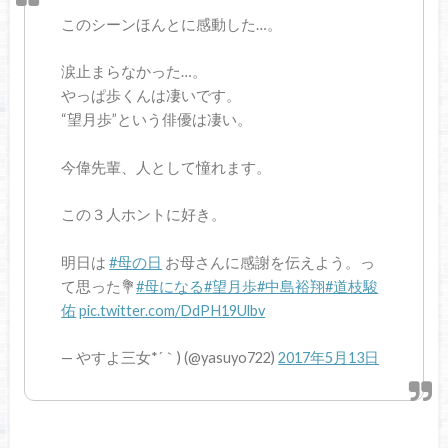
このシーンほんとに感動した…。
涙止まらなかった…。
やっぱ歩くんは凄いです。
“望月歩”という俳優は凄い。
今偉先輩、人として憧れます。
この３人ホントに好き。
明日は
#母の日
お母さんに感謝を伝えよう。っ
て思った💐
#母になる
#望月歩
#中島裕翔
#道枝駿
佑
pic.twitter.com/DdPH19Ulbv
— やすよ三女*´｀) (@yasuyo722)
2017年5月13日