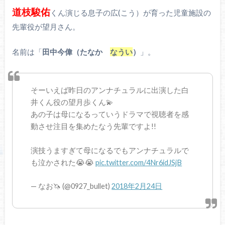
道枝駿佑
くん演じる息子の広(こう）が育った児童施設の
先輩役が望月さん。
名前は「
田中今偉（たなか
なうい
）
」。
そーいえば昨日のアンナチュラルに出演した白
井くん役の望月歩くん💫
あの子は母になるっていうドラマで視聴者を感
動させ注目を集めたなう先輩ですよ!!
演技うますぎて母になるでもアンナチュラルで
も泣かされた😭😭
pic.twitter.com/4Nr6idJSjB
— なお🦄 (@0927_bullet)
2018年2月24日