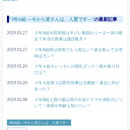
3年A組 ―今から皆さんは、人質です―
の最新記事
2019.01.27
３年A組今田美桜は半グレ集団のリーダー岸の彼
女？本当の黒幕は諏訪唯月？
2019.01.27
３年A組柊は病気でもう危ない？薬を飲んでる理
由はガン？
2019.01.20
３年Ａ組キレッキレの朝礼ダンス！曲や振り付
けは？
2019.01.20
３年Ａ組第３話郡司刑事は元教師！過去に何が
あった？
2019.01.08
３年A組人質の森山瑛の出演ドラマや演技力につ
いて！身長や年齢も知りたい！
3年A組 ―今から皆さんは、人質です―