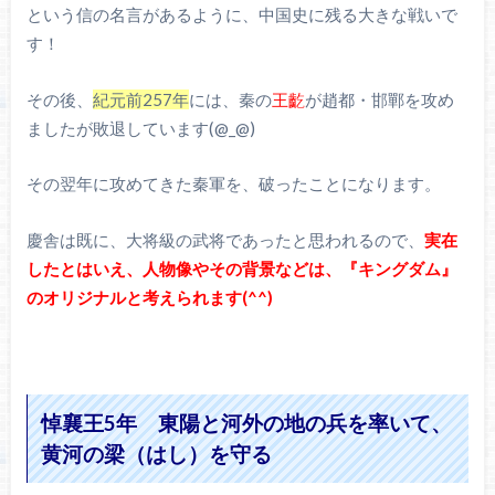
という信の名言があるように、中国史に残る大きな戦いで
す！
その後、
紀元前257年
には、秦の
王齕
が趙都・邯鄲を攻め
ましたが敗退しています(@_@)
その翌年に攻めてきた秦軍を、破ったことになります。
慶舎は既に、大将級の武将であったと思われるので、
実在
したとはいえ、人物像やその背景などは、『キングダム』
のオリジナルと考えられます(^^)
悼襄王5年 東陽と河外の地の兵を率いて、
黄河の梁（はし）を守る