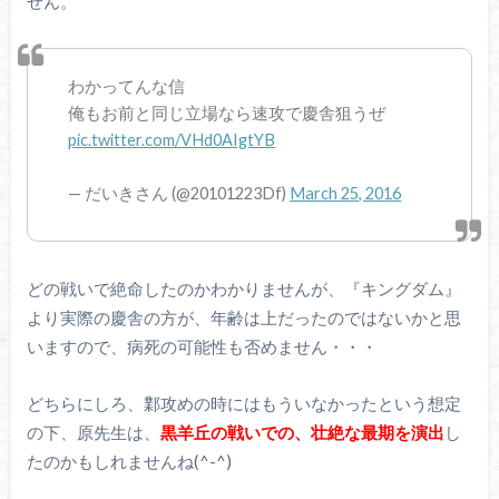
せん。
わかってんな信
俺もお前と同じ立場なら速攻で慶舎狙うぜ
pic.twitter.com/VHd0AIgtYB
— だいきさん (@20101223Df)
March 25, 2016
どの戦いで絶命したのかわかりませんが、『キングダム』
より実際の慶舎の方が、年齢は上だったのではないかと思
いますので、病死の可能性も否めません・・・
どちらにしろ、鄴攻めの時にはもういなかったという想定
の下、原先生は、
黒羊丘の戦いでの、壮絶な最期を演出
し
たのかもしれませんね(^-^)