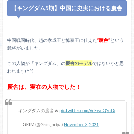
【キングダム5期】中国に史実における慶舎
“慶舎”
とい
中国戦国時代、趙の孝成王と悼襄王に仕えた
う
武将がいました。
この人物が『キングダム』の
慶舎のモデル
ではないかと思
われます(^^)
慶舎は、実在の人物でした！
キングダムの慶舎🔥
pic.twitter.com/6cEweQYuDi
— GRIM (@Grim_oripa)
November 3, 2021