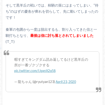
そして黒羊丘の戦いでは、桓騎の策にはまってしまい、“待
ち”のはずの慶舎が痺れを切らして、先に動いてしまったの
です！
秦軍の包囲から一度は脱出するも、割り入ってきた信と一
騎打ちとなり、
最後は信に討ち落とされてしまいました
(T_T)
暇すぎてキングダム読み返してるけど黒羊丘の
所が一番ゾクゾクする
pic.twitter.com/IJqxnX2q58
— 龍ちゃん (@ryutyan123)
April 23, 2020