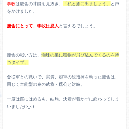
李牧
は慶舎の才能を見抜き、
「私と旅に出ましょう」
と声
をかけました。
慶舎にとって、李牧は恩人
と言えるでしょう。
慶舎の戦い方は、
蜘蛛の巣に獲物が飛び込んでくるのを待
つタイプ。
合従軍との戦いで、実質、趙軍の総指揮を執った慶舎は、
同じく本能型の秦の武将・藨公と対峙。
一度は罠にはめるも、結局、決着が着かずに終わってしま
いました(>_<)