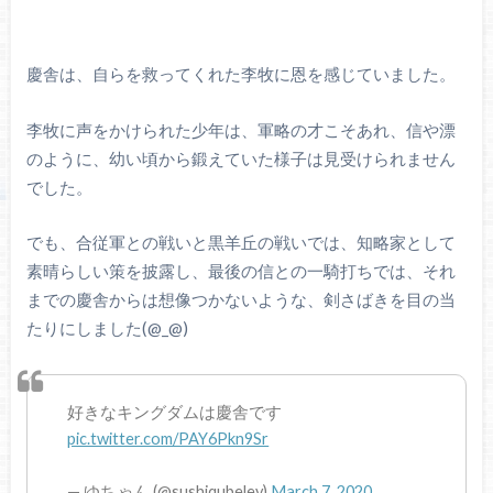
慶舎は、自らを救ってくれた李牧に恩を感じていました。
李牧に声をかけられた少年は、軍略の才こそあれ、信や漂
のように、幼い頃から鍛えていた様子は見受けられません
でした。
でも、合従軍との戦いと黒羊丘の戦いでは、知略家として
素晴らしい策を披露し、最後の信との一騎打ちでは、それ
までの慶舎からは想像つかないような、剣さばきを目の当
たりにしました(@_@)
好きなキングダムは慶舎です
pic.twitter.com/PAY6Pkn9Sr
— ゆちゃん (@sushiqubeley)
March 7, 2020